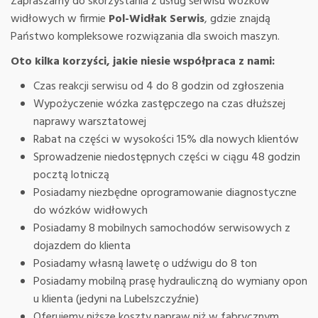
Zapraszamy do skorzystania z usług serwisu wózków
widłowych w firmie
Pol-Widłak Serwis
, gdzie znajdą
Państwo kompleksowe rozwiązania dla swoich maszyn.
Oto kilka korzyści, jakie niesie współpraca z nami:
Czas reakcji serwisu od 4 do 8 godzin od zgłoszenia
Wypożyczenie wózka zastępczego na czas dłuższej
naprawy warsztatowej
Rabat na części w wysokości 15% dla nowych klientów
Sprowadzenie niedostępnych części w ciągu 48 godzin
pocztą lotniczą
Posiadamy niezbędne oprogramowanie diagnostyczne
do wózków widłowych
Posiadamy 8 mobilnych samochodów serwisowych z
dojazdem do klienta
Posiadamy własną lawetę o udźwigu do 8 ton
Posiadamy mobilną prasę hydrauliczną do wymiany opon
u klienta (jedyni na Lubelszczyźnie)
Oferujemy niższe koszty napraw niż w fabrycznym